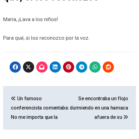
María, ¡Lava a los niños!
Para qué, si los reconozco por la voz.
Navegación
Un famoso
Se encontraba un flojo
de
conferencista comentaba:
durmiendo en una hamaca
entradas
No me importa que la
afuera de su