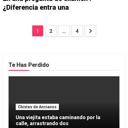
¿Diferencia entra una
Paginación
1
2
…
4
de
entradas
Te Has Perdido
Chistes de Ancianos
Una viejita estaba caminando por la
calle, arrastrando dos