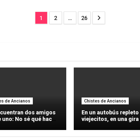
Paginación
1
2
…
26
de
entradas
es de Ancianos
Chistes de Ancianos
ncuentran dos amigos
En un autobús repleto
o sé qué hacer
viejecitos, en una gira
especial