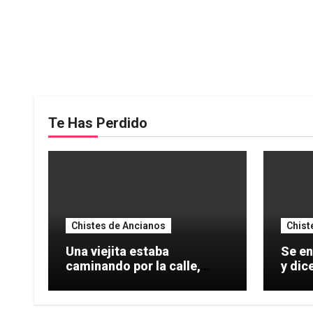
Te Has Perdido
Chistes de Ancianos
Chist
Una viejita estaba
Se e
caminando por la calle,
y dice uno: N
arrastrando dos
con