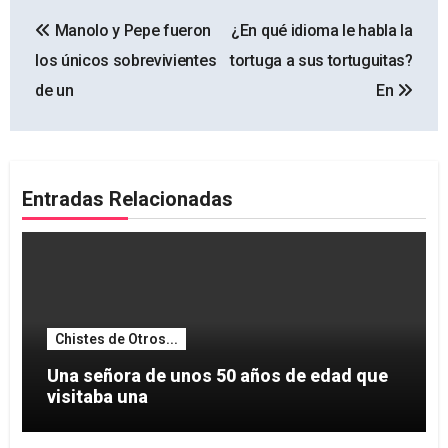
Navegación
Manolo y Pepe fueron
¿En qué idioma le habla la
de
los únicos sobrevivientes
tortuga a sus tortuguitas?
entradas
de un
En
Entradas Relacionadas
Chistes de Otros...
Una señora de unos 50 años de edad que
visitaba una