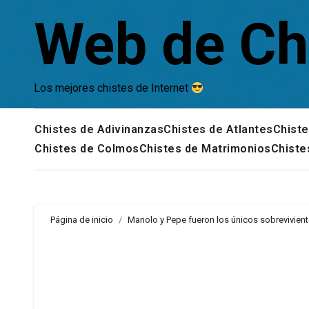
Saltar
Web de Ch
al
contenido
Los mejores chistes de Internet
Chistes de Adivinanzas
Chistes de Atlantes
Chiste
Chistes de Colmos
Chistes de Matrimonios
Chiste
Página de inicio
Manolo y Pepe fueron los únicos sobrevivien