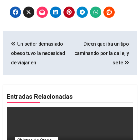
Navegación
Un señor demasiado
Dicen que iba un tipo
de
obeso tuvo la necesidad
caminando por la calle, y
entradas
de viajar en
se le
Entradas Relacionadas