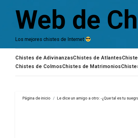
Saltar
Web de Ch
al
contenido
Los mejores chistes de Internet
Chistes de Adivinanzas
Chistes de Atlantes
Chiste
Chistes de Colmos
Chistes de Matrimonios
Chiste
Página de inicio
Le dice un amigo a otro: -¿Que tal es tu suegr