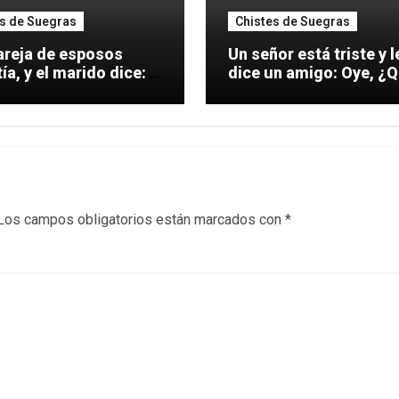
s de Suegras
Chistes de Suegras
areja de esposos
Un señor está triste y l
ía, y el marido dice: –
dice un amigo: Oye, ¿Qué
te
Los campos obligatorios están marcados con
*