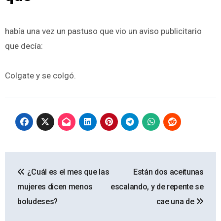
había una vez un pastuso que vio un aviso publicitario
que decía:
Colgate y se colgó.
Navegación
¿Cuál es el mes que las
Están dos aceitunas
de
mujeres dicen menos
escalando, y de repente se
entradas
boludeses?
cae una de