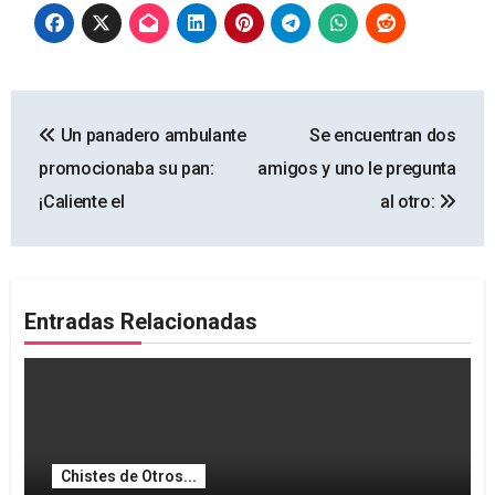
Navegación
Un panadero ambulante
Se encuentran dos
de
promocionaba su pan:
amigos y uno le pregunta
entradas
¡Caliente el
al otro:
Entradas Relacionadas
Chistes de Otros...