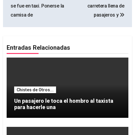
de
se fue en taxi. Ponerse la
carretera llena de
entradas
camisa de
pasajeros y
Entradas Relacionadas
Chistes de Otros...
Un pasajero le toca el hombro al taxista
para hacerle una