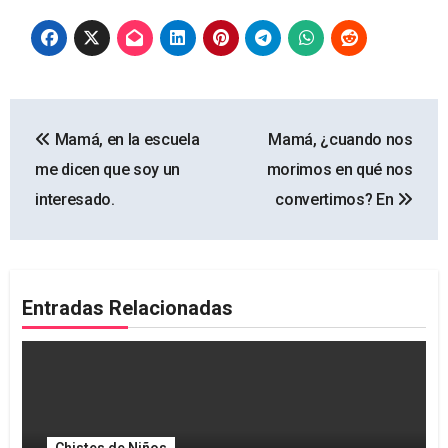
Navegación
Mamá, en la escuela
Mamá, ¿cuando nos
de
me dicen que soy un
morimos en qué nos
entradas
interesado.
convertimos? En
Entradas Relacionadas
Chistes de Niños