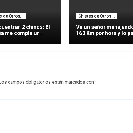
s de Otros...
Chistes de Otros...
uentran 2 chinos: El
Va un señor manejando
día me comple un
160 Km por hora y lo pa
.
Los campos obligatorios están marcados con
*