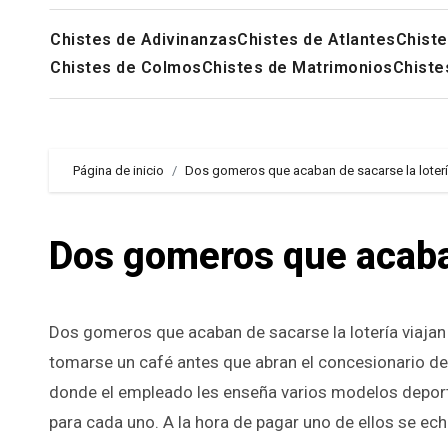
Chistes de Adivinanzas
Chistes de Atlantes
Chiste
Chistes de Colmos
Chistes de Matrimonios
Chiste
Página de inicio
Dos gomeros que acaban de sacarse la lotería
Dos gomeros que acaban
Dos gomeros que acaban de sacarse la lotería viajan a Tenerife a comprarse un coche. Es por la mañana y ambos van a
tomarse un café antes que abran el concesionario de 
donde el empleado les enseña varios modelos depor
para cada uno. A la hora de pagar uno de ellos se echa