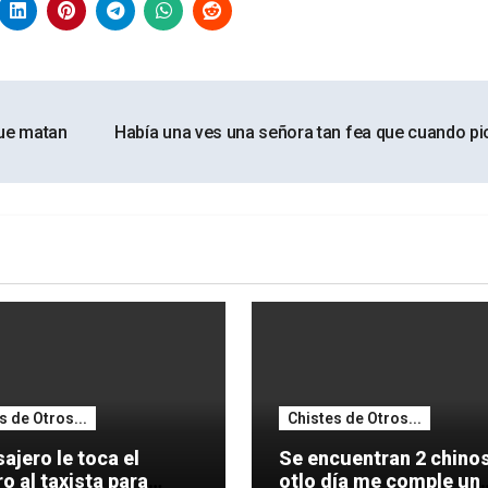
que matan
Había una ves una señora tan fea que cuando p
s de Otros...
Chistes de Otros...
ajero le toca el
Se encuentran 2 chinos: 
 al taxista para
otlo día me comple un