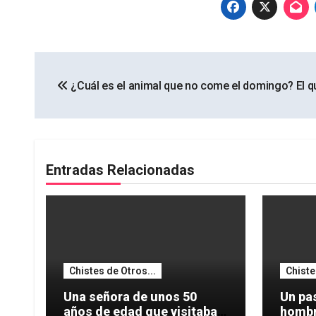
Navegación
¿Cuál es el animal que no come el domingo? El 
de
entradas
Entradas Relacionadas
Chistes de Otros...
Chiste
Una señora de unos 50
Un pas
años de edad que visitaba
hombro