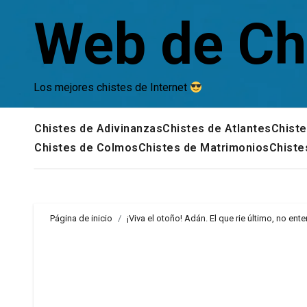
Saltar
Web de Ch
al
contenido
Los mejores chistes de Internet
Chistes de Adivinanzas
Chistes de Atlantes
Chiste
Chistes de Colmos
Chistes de Matrimonios
Chiste
Página de inicio
¡Viva el otoño! Adán. El que rie último, no ent