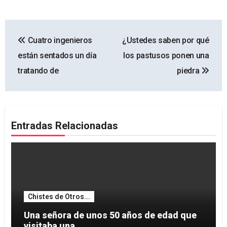
Navegación
Cuatro ingenieros
¿Ustedes saben por qué
de
están sentados un día
los pastusos ponen una
entradas
tratando de
piedra
Entradas Relacionadas
Chistes de Otros...
Una señora de unos 50 años de edad que
visitaba una