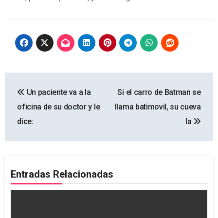
Navegación
Un paciente va a la
Si el carro de Batman se
de
oficina de su doctor y le
llama batimovil, su cueva
entradas
dice:
la
Entradas Relacionadas