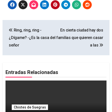
Navegación
Ring, ring, ring -
En cierta ciudad hay dos
de
¿Dígame? -¿Es la casa del
familias que quieren casar
entradas
señor
a las
Entradas Relacionadas
Chistes de Suegras