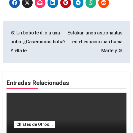
Navegación
Un bobo le dijo a una
Estaban unos astronautas
de
boba: ¿Casemonos boba?
en el espacio iban hacia
entradas
Y ella le
Marte y
Entradas Relacionadas
Chistes de Otros...