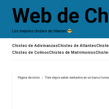
Saltar
Web de Ch
al
contenido
Los mejores chistes de Internet
Chistes de Adivinanzas
Chistes de Atlantes
Chiste
Chistes de Colmos
Chistes de Matrimonios
Chiste
Página de inicio
Tres viejos están sentados en un banco toman