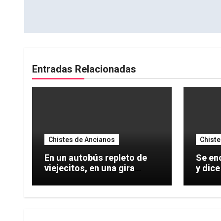
de
entradas
Entradas Relacionadas
Chistes de Ancianos
Chiste
En un autobús repleto de
Se en
viejecitos, en una gira
y dice uno: No
especial
con