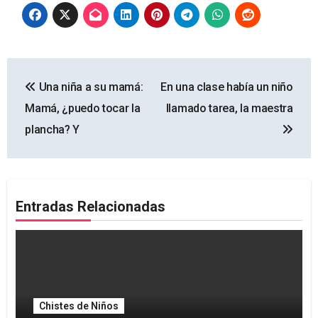
Navegación
Una niña a su mamá:
En una clase había un niño
de
Mamá, ¿puedo tocar la
llamado tarea, la maestra
entradas
plancha? Y
Entradas Relacionadas
Chistes de Niños