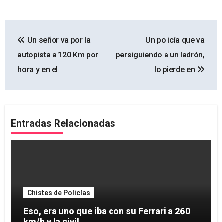
Navegación
Un señor va por la
Un policía que va
de
autopista a 120 Km por
persiguiendo a un ladrón,
entradas
hora y en el
lo pierde en
Entradas Relacionadas
Chistes de Policías
Eso, era uno que iba con su Ferrari a 260
km/h y la civil