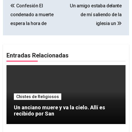
Confesión El
Un amigo estaba delante
de
condenado a muerte
de mí saliendo de la
entradas
espera la hora de
iglesia un
Entradas Relacionadas
Chistes de Religiosos
Un anciano muere y va la cielo. Allí es
recibido por San