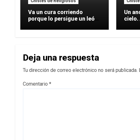
Chistes de Religiosos
Chiste
Va un cura corriendo
Un an
porque lo persigue un león
cielo.
de repente
San
Deja una respuesta
Tu dirección de correo electrónico no será publicada.
Comentario
*