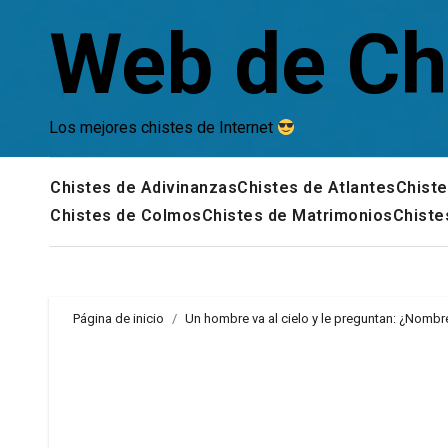
Saltar
Web de Ch
al
contenido
Los mejores chistes de Internet
Chistes de Adivinanzas
Chistes de Atlantes
Chiste
Chistes de Colmos
Chistes de Matrimonios
Chiste
Página de inicio
Un hombre va al cielo y le preguntan: ¿Nombr