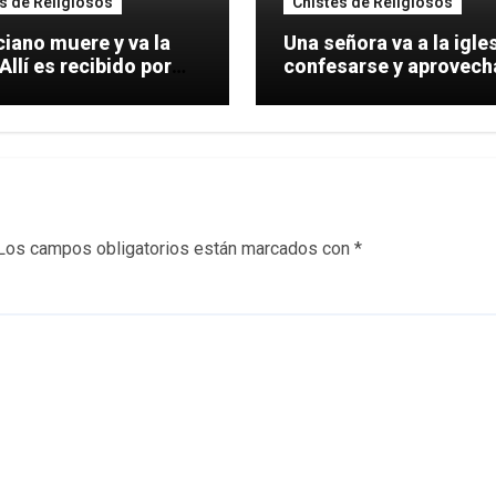
s de Religiosos
Chistes de Religiosos
ciano muere y va la
Una señora va a la igles
 Allí es recibido por
confesarse y aprovech
Los campos obligatorios están marcados con
*