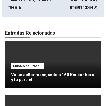
robaron su pan, entonces
muerto de sed y
entradas
fue a la
arrastrándose
Entradas Relacionadas
Chistes de Otros...
Va un señor manejando a 160 Km por hora
y lo para el