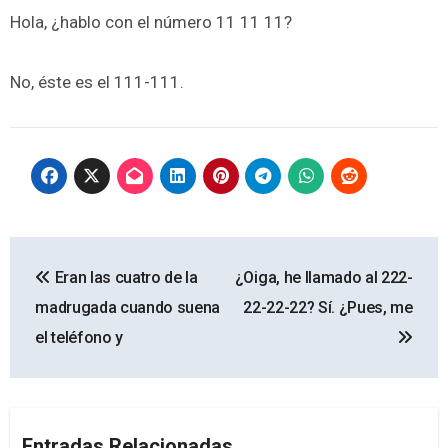
Hola, ¿hablo con el número 11 11 11?
No, éste es el 111-111.
Navegación
Eran las cuatro de la
¿Oiga, he llamado al 222-
de
madrugada cuando suena
22-22-22? Sí. ¿Pues, me
entradas
el teléfono y
Entradas Relacionadas