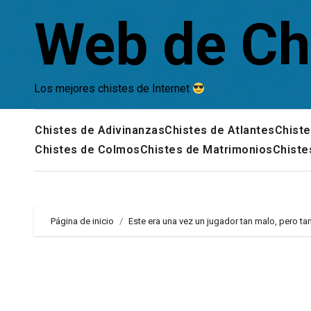
Saltar
Web de Ch
al
contenido
Los mejores chistes de Internet
Chistes de Adivinanzas
Chistes de Atlantes
Chiste
Chistes de Colmos
Chistes de Matrimonios
Chiste
Página de inicio
Este era una vez un jugador tan malo, pero ta