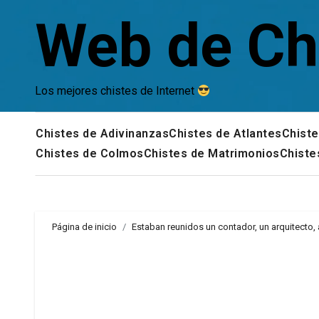
Saltar
Web de Ch
al
contenido
Los mejores chistes de Internet
Chistes de Adivinanzas
Chistes de Atlantes
Chiste
Chistes de Colmos
Chistes de Matrimonios
Chiste
Página de inicio
Estaban reunidos un contador, un arquitecto,