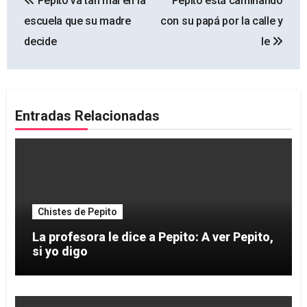
Pepito va tan mal en la
Pepito está caminando
de
escuela que su madre
con su papá por la calle y
entradas
decide
le
Entradas Relacionadas
Chistes de Pepito
La profesora le dice a Pepito: A ver Pepito,
si yo digo