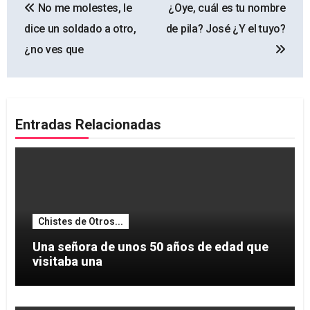
No me molestes, le
¿Oye, cuál es tu nombre
de
dice un soldado a otro,
de pila? José ¿Y el tuyo?
entradas
¿no ves que
Entradas Relacionadas
Chistes de Otros...
Una señora de unos 50 años de edad que
visitaba una