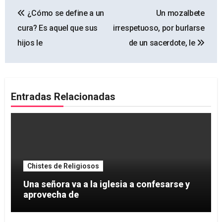
Navegación
¿Cómo se define a un
Un mozalbete
de
cura? Es aquel que sus
irrespetuoso, por burlarse
entradas
hijos le
de un sacerdote, le
Entradas Relacionadas
Chistes de Religiosos
Una señora va a la iglesia a confesarse y
aprovecha de