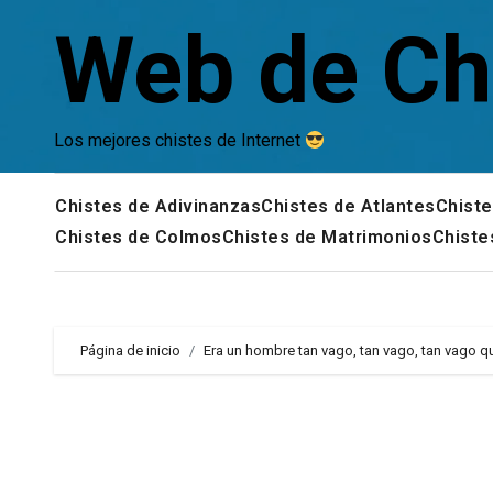
Saltar
Web de Ch
al
contenido
Los mejores chistes de Internet
Chistes de Adivinanzas
Chistes de Atlantes
Chiste
Chistes de Colmos
Chistes de Matrimonios
Chiste
Página de inicio
Era un hombre tan vago, tan vago, tan vago q