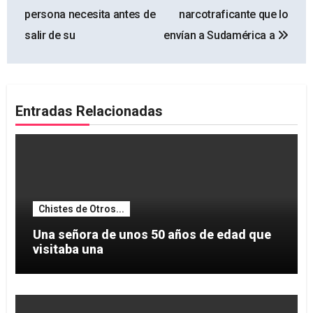
de
persona necesita antes de
narcotraficante que lo
entradas
salir de su
envían a Sudamérica a
Entradas Relacionadas
Chistes de Otros...
Una señora de unos 50 años de edad que
visitaba una