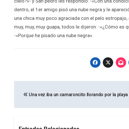
cielo?»- y San pedro les respondió: -«Con una condic
dentro, el 1er amigo pisó una nube negra y le apareci
una chica muy poco agraciada con el pelo estropajo, a
muy, muy, muy guapa, todos le dijeron: -«¿Cómo es que
-«Porque he pisado una nube negra».
Navegación
Una vez iba un camaroncito llorando por la playa 
de
entradas