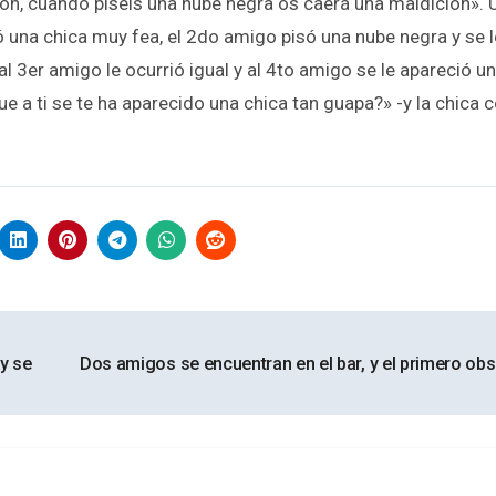
ión, cuando piséis una nube negra os caerá una maldición». 
ó una chica muy fea, el 2do amigo pisó una nube negra y se 
l 3er amigo le ocurrió igual y al 4to amigo se le apareció u
 a ti se te ha aparecido una chica tan guapa?» -y la chica 
y se
Dos amigos se encuentran en el bar, y el primero ob