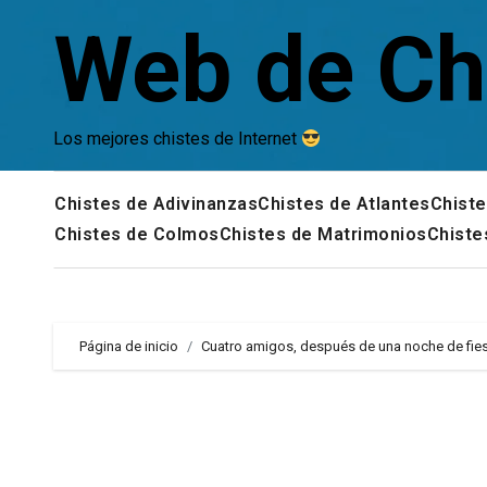
Saltar
Web de Ch
al
contenido
Los mejores chistes de Internet
Chistes de Adivinanzas
Chistes de Atlantes
Chiste
Chistes de Colmos
Chistes de Matrimonios
Chiste
Página de inicio
Cuatro amigos, después de una noche de fies