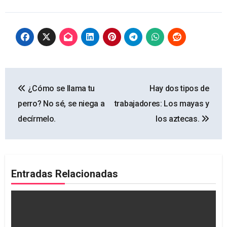
Navegación
¿Cómo se llama tu
Hay dos tipos de
de
perro? No sé, se niega a
trabajadores: Los mayas y
entradas
decírmelo.
los aztecas.
Entradas Relacionadas