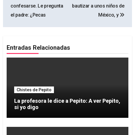
de
confesarse. Le pregunta
bautizar a unos niños de
entradas
el padre: ¿Pecas
México, y
Entradas Relacionadas
Chistes de Pepito
La profesora le dice a Pepito: A ver Pepito,
si yo digo