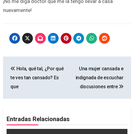
¡No me diga doctor que me la tengo llevar a casa
nuevamente!
Navegación
Hola, qué tal, ¿Por qué
Una mujer cansada e
de
te ves tan cansado? Es
indignada de escuchar
entradas
que
discusiones entre
Entradas Relacionadas