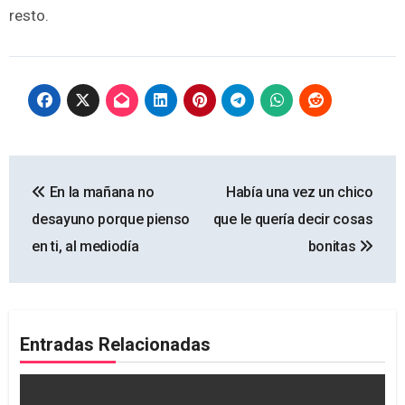
resto.
Navegación
En la mañana no
Había una vez un chico
de
desayuno porque pienso
que le quería decir cosas
entradas
en ti, al mediodía
bonitas
Entradas Relacionadas