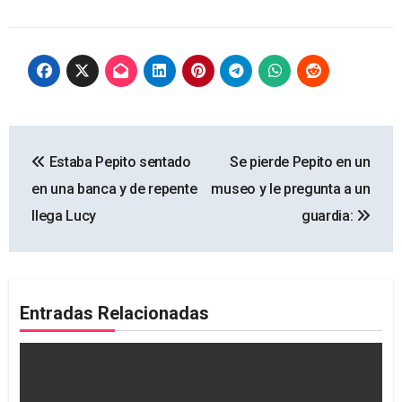
Navegación
Estaba Pepito sentado
Se pierde Pepito en un
de
en una banca y de repente
museo y le pregunta a un
entradas
llega Lucy
guardia:
Entradas Relacionadas