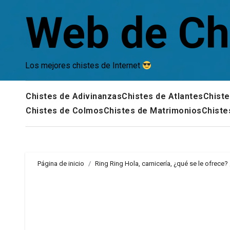
Saltar
Web de Ch
al
contenido
Los mejores chistes de Internet
Chistes de Adivinanzas
Chistes de Atlantes
Chiste
Chistes de Colmos
Chistes de Matrimonios
Chiste
Página de inicio
Ring Ring Hola, carnicería, ¿qué se le ofrece?