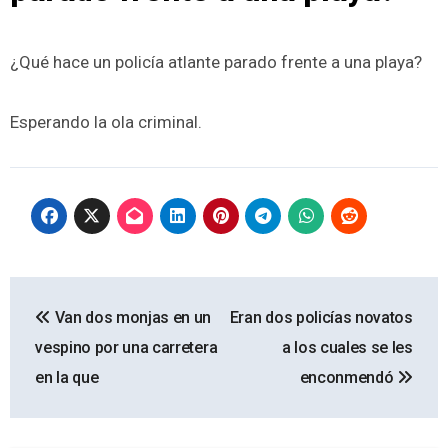
¿Qué hace un policía atlante parado frente a una playa?
Esperando la ola criminal.
Navegación
Van dos monjas en un
Eran dos policías novatos
de
vespino por una carretera
a los cuales se les
entradas
en la que
enconmendó