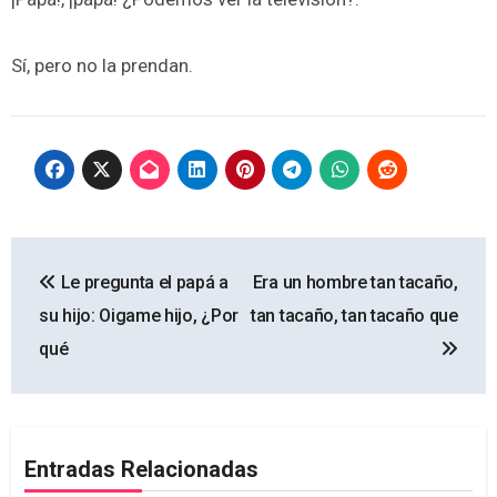
Sí, pero no la prendan.
Navegación
Le pregunta el papá a
Era un hombre tan tacaño,
de
su hijo: Oigame hijo, ¿Por
tan tacaño, tan tacaño que
entradas
qué
Entradas Relacionadas