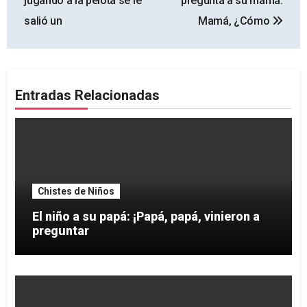
jugando a la pelota se le
pregunta a su mamá:
entradas
salió un
Mamá, ¿Cómo
Entradas Relacionadas
Chistes de Niños
El niño a su papá: ¡Papá, papá, vinieron a
preguntar