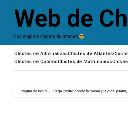
Saltar
Web de Ch
al
contenido
Los mejores chistes de Internet
Chistes de Adivinanzas
Chistes de Atlantes
Chiste
Chistes de Colmos
Chistes de Matrimonios
Chiste
Página de inicio
Llega Pepito donde la mamá y le dice: ¡Mami, 