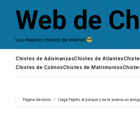
Saltar
Web de Ch
al
contenido
Los mejores chistes de Internet
Chistes de Adivinanzas
Chistes de Atlantes
Chiste
Chistes de Colmos
Chistes de Matrimonios
Chiste
Página de inicio
Llega Pepito al parque y se le acerca un amigu