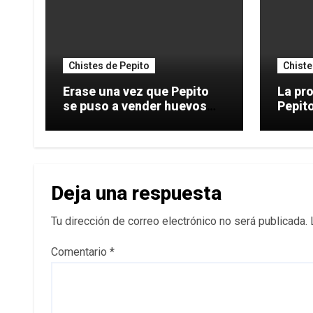
Chistes de Pepito
Chiste
Erase una vez que Pepito
La pro
se puso a vender huevos
Pepito: A ver Pepito,
dentro de
digo
Deja una respuesta
Tu dirección de correo electrónico no será publicada.
Comentario
*