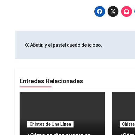
Navegación
Abatir, y el pastel quedó delicioso.
de
entradas
Entradas Relacionadas
Chistes de Una Línea
Chiste