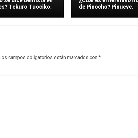
 se dice dentista en
¿Cuál es el hermano m
japones? Tekuro Tuociko.
de Pinocho? Pinueve.
Los campos obligatorios están marcados con
*