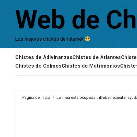
Saltar
Web de Ch
al
contenido
Los mejores chistes de Internet
Chistes de Adivinanzas
Chistes de Atlantes
Chiste
Chistes de Colmos
Chistes de Matrimonios
Chiste
Página de inicio
La línea está ocupada… ¡Debe necesitar ayud