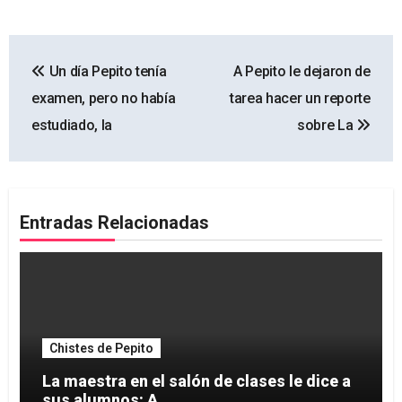
Navegación
Un día Pepito tenía
A Pepito le dejaron de
de
examen, pero no había
tarea hacer un reporte
entradas
estudiado, la
sobre La
Entradas Relacionadas
Chistes de Pepito
La maestra en el salón de clases le dice a
sus alumnos: A