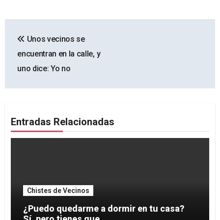
Navegación
Unos vecinos se
de
encuentran en la calle, y
entradas
uno dice: Yo no
Entradas Relacionadas
Chistes de Vecinos
¿Puedo quedarme a dormir en tu casa?
Sí, pero tienes que