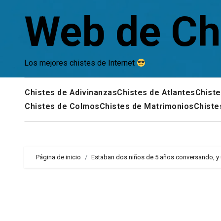
Saltar
Web de Ch
al
contenido
Los mejores chistes de Internet
Chistes de Adivinanzas
Chistes de Atlantes
Chiste
Chistes de Colmos
Chistes de Matrimonios
Chiste
Página de inicio
Estaban dos niños de 5 años conversando, y u