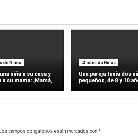
s de Niños
Chistes de Niños
una niña a su casa y
Una pareja tenía dos n
le dice a su mama: ¡Mamá,
pequeños, de 8 y 10 a
de
Los campos obligatorios están marcados con
*