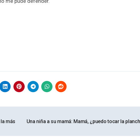
 no me pude defender.
 la más
Una niña a su mamá: Mamá, ¿puedo tocar la planc