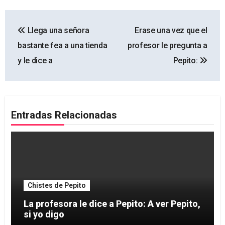
Navegación
Llega una señora
Erase una vez que el
de
bastante fea a una tienda
profesor le pregunta a
entradas
y le dice a
Pepito:
Entradas Relacionadas
Chistes de Pepito
La profesora le dice a Pepito: A ver Pepito,
si yo digo