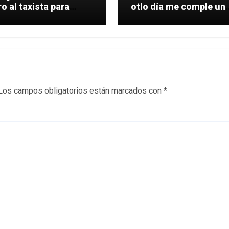
 al taxista para
otlo día me comple un
le una
coche.
Los campos obligatorios están marcados con
*