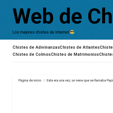
Saltar
Web de Ch
al
contenido
Los mejores chistes de Internet
Chistes de Adivinanzas
Chistes de Atlantes
Chiste
Chistes de Colmos
Chistes de Matrimonios
Chiste
Página de inicio
Esta era una vez, un nene que se llamaba Pepi