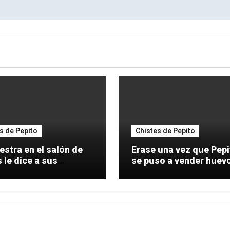
s de Pepito
Chistes de Pepito
stra en el salón de
Erase una vez que Pepi
 le dice a sus
se puso a vender huev
alumnos: A
dentro de